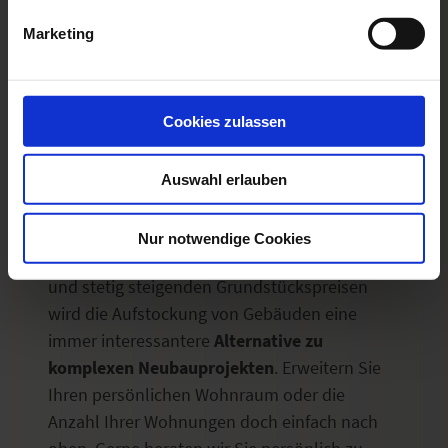
Marketing
Cookies zulassen
Auswahl erlauben
AUFSTOCKUNG
Nur notwendige Cookies
In Zeiten von immer knapperen Wohnräumen
und stetig steigenden Grundstückspreisen
wird die Aufstockung von Gebäuden eine
immer interessantere
Alternative zu
komplexen Neubauprojekten
. Erweitern Sie
Ihren persönlichen Wohnraum oder die
Anzahl Ihrer Wohnungen doch einfach nach