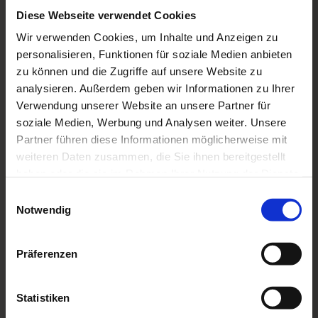
Zeiten von zunehmender Geschwindigkeit und
Diese Webseite verwendet Cookies
Technisierung gewinnt die Verarbeitung von
Wir verwenden Cookies, um Inhalte und Anzeigen zu
Holz in Arbeits- und Wohnräumen zunehmend
personalisieren, Funktionen für soziale Medien anbieten
an Bedeutung.
Holz verbessert das
zu können und die Zugriffe auf unsere Website zu
Raumklima
, unterstützt die
Regeneration
und
analysieren. Außerdem geben wir Informationen zu Ihrer
liefert eine
hervorragende Öko-Bilanz
. Gerne
Verwendung unserer Website an unsere Partner für
bringen auch wir mehr Holz in Ihr Leben und
soziale Medien, Werbung und Analysen weiter. Unsere
Partner führen diese Informationen möglicherweise mit
übernehmen hierfür die komplette Beratung,
weiteren Daten zusammen, die Sie ihnen bereitgestellt
Planung und Umsetzung.
haben oder die sie im Rahmen Ihrer Nutzung der Dienste
gesammelt haben.
Einwilligungsauswahl
Notwendig
Präferenzen
Statistiken