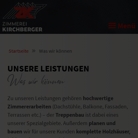
Menü
Start
Startseite
Was wir können
Was wir können
UNSERE LEISTUNGEN
Wer wir sind
Was wir können
Team
Zu unseren Leistungen gehören
hochwertige
Bauen mit Holz
Zimmererarbeiten
(Dachstühle, Balkone, Fassaden,
Terrassen etc.) – der
Treppenbau
ist dabei eines
Kontakt
unserer Spezialgebiete. Außerdem
planen und
bauen
wir für unsere Kunden
komplette Holzhäuser,